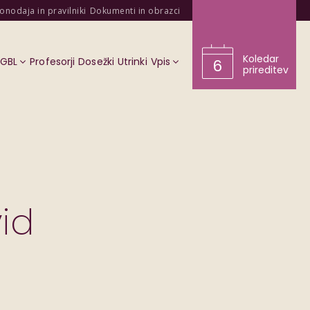
onodaja in pravilniki
Dokumenti in obrazci
Koledar
KGBL
Profesorji
Dosežki
Utrinki
Vpis
6
prireditev
id