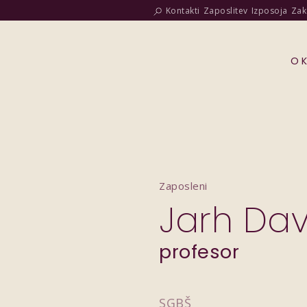
Kontakti
Zaposlitev
Izposoja
Zak
O 
Zaposleni
Jarh Dav
profesor
SGBŠ