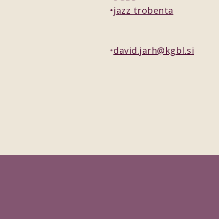
jazz trobenta
david.jarh@kgbl.si