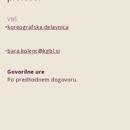
VBŠ
koreografska delavnica
bara.kolenc@kgbl.si
Govorilne ure
Po predhodnem dogovoru.