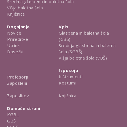
Srednja glasbena in baletna šola
Višja baletna šola
Knjižnica
Dogajanje
Vpis
Novice
Glasbena in baletna šola
Prireditve
(GBŠ)
Utrinki
Srednja glasbena in baletna
Dosežki
šola (SGBŠ)
Višja baletna šola (VBŠ)
Izposoja
Inštrumenti
Profesorji
Kostumi
Zaposleni
Knjižnica
Zaposlitev
Domače strani
KGBL
GBŠ
SGBŠ