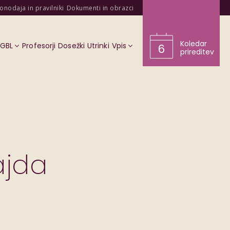
onodaja in pravilniki
Dokumenti in obrazci
Koledar
KGBL
Profesorji
Dosežki
Utrinki
Vpis
6
prireditev
ajda