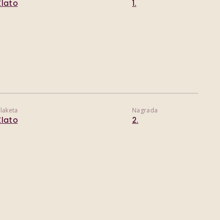
Zlato
1.
laketa
Nagrada
Zlato
2.