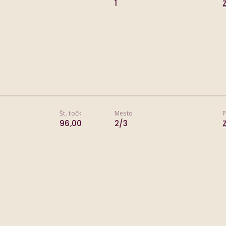
1
Št. točk
Mesto
P
96,00
2/3