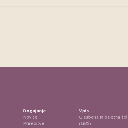
Dogajanje
Vpis
Novice
Glasbena in baletna šol
Prireditve
(GBŠ)