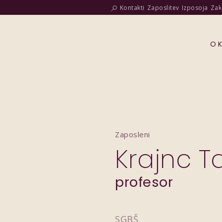
Kontakti
Zaposlitev
Izposoja
Zak
O 
Zaposleni
Krajnc T
profesor
SGBŠ