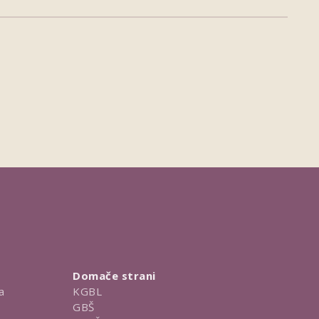
Domače strani
a
KGBL
GBŠ