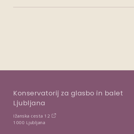
Konservatorij za glasbo in balet
Ljubljana
Ižanska cesta 12
1000 Ljubljana