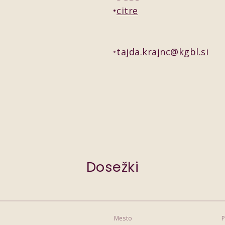
citre
tajda.krajnc@kgbl.si
Dosežki
Mesto
P