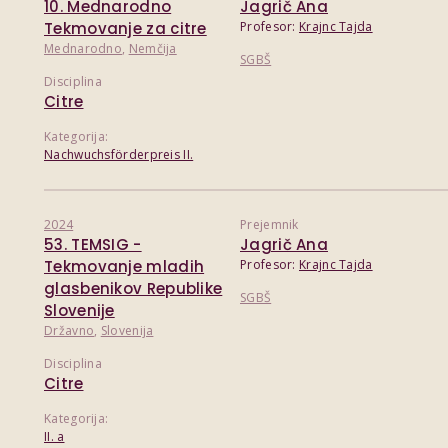
10. Mednarodno
Jagrič Ana
Tekmovanje za citre
Profesor:
Krajnc Tajda
Mednarodno
,
Nemčija
SGBŠ
Disciplina
Citre
Kategorija:
Nachwuchsförderpreis II.
2024
Prejemnik
53. TEMSIG -
Jagrič Ana
Tekmovanje mladih
Profesor:
Krajnc Tajda
glasbenikov Republike
SGBŠ
Slovenije
Državno
,
Slovenija
Disciplina
Citre
Kategorija:
II. a