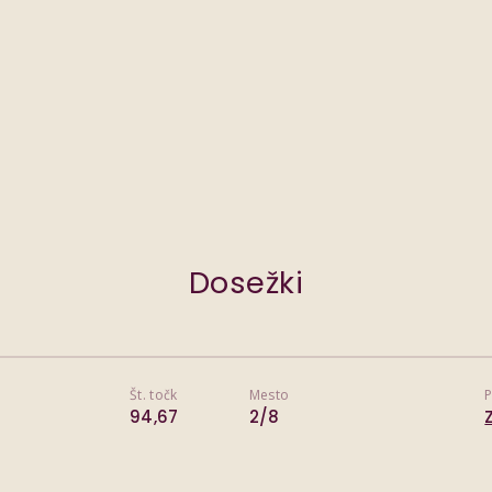
Dosežki
Št. točk
Mesto
P
94,67
2/8