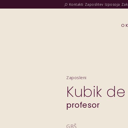
Kontakti
Zaposlitev
Izposoja
Zak
O 
Zaposleni
Kubik de
profesor
GBŠ