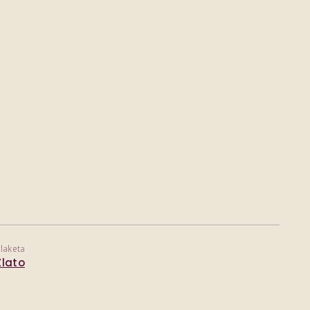
laketa
Zlato