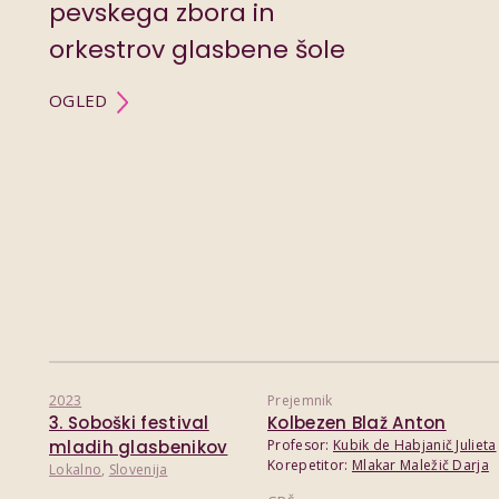
pevskega zbora in
orkestrov glasbene šole
OGLED
2023
Prejemnik
3. Soboški festival
Kolbezen Blaž Anton
mladih glasbenikov
Profesor:
Kubik de Habjanič Julieta
Korepetitor:
Mlakar Maležič Darja
Lokalno
,
Slovenija