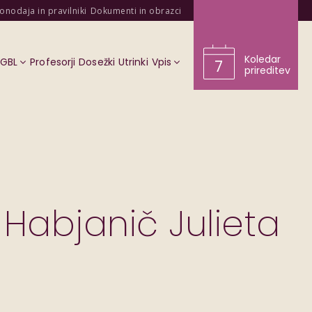
onodaja in pravilniki
Dokumenti in obrazci
Koledar
KGBL
Profesorji
Dosežki
Utrinki
Vpis
7
prireditev
 Habjanič Julieta