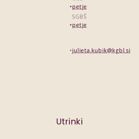
petje
SGBŠ
petje
julieta.kubik@kgbl.si
Utrinki