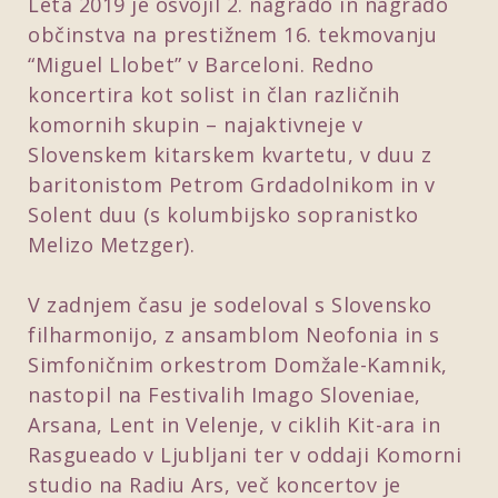
Leta 2019 je osvojil 2. nagrado in nagrado
občinstva na prestižnem 16. tekmovanju
“Miguel Llobet” v Barceloni. Redno
koncertira kot solist in član različnih
komornih skupin – najaktivneje v
Slovenskem kitarskem kvartetu, v duu z
baritonistom Petrom Grdadolnikom in v
Solent duu (s kolumbijsko sopranistko
Melizo Metzger).
V zadnjem času je sodeloval s Slovensko
filharmonijo, z ansamblom Neofonia in s
Simfoničnim orkestrom Domžale-Kamnik,
nastopil na Festivalih Imago Sloveniae,
Arsana, Lent in Velenje, v ciklih Kit-ara in
Rasgueado v Ljubljani ter v oddaji Komorni
studio na Radiu Ars, več koncertov je