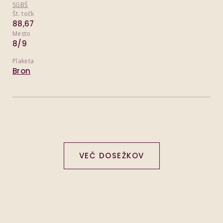
SGBŠ
Št. točk
88,67
Mesto
8/9
Plaketa
Bron
VEČ DOSEŽKOV