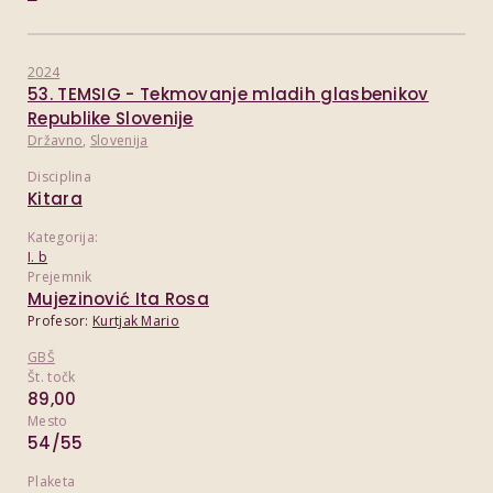
2024
53. TEMSIG - Tekmovanje mladih glasbenikov
Republike Slovenije
Državno
,
Slovenija
Disciplina
Kitara
Kategorija:
I. b
Prejemnik
Mujezinović Ita Rosa
Profesor:
Kurtjak Mario
GBŠ
Št. točk
89,00
Mesto
54/55
Plaketa