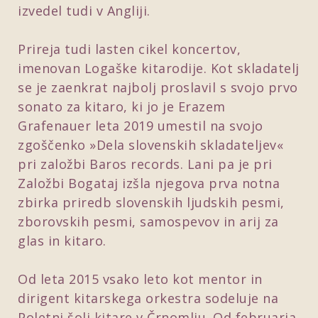
izvedel tudi v Angliji.
Prireja tudi lasten cikel koncertov,
imenovan Logaške kitarodije. Kot skladatelj
se je zaenkrat najbolj proslavil s svojo prvo
sonato za kitaro, ki jo je Erazem
Grafenauer leta 2019 umestil na svojo
zgoščenko »Dela slovenskih skladateljev«
pri založbi Baros records. Lani pa je pri
Založbi Bogataj izšla njegova prva notna
zbirka priredb slovenskih ljudskih pesmi,
zborovskih pesmi, samospevov in arij za
glas in kitaro.
Od leta 2015 vsako leto kot mentor in
dirigent kitarskega orkestra sodeluje na
Poletni šoli kitare v Črnomlju. Od februarja