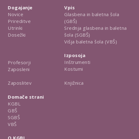
Dogajanje
Vpis
Novice
Glasbena in baletna šola
Prireditve
(GBŠ)
Utrinki
Srednja glasbena in baletna
Dosežki
šola (SGBŠ)
Višja baletna šola (VBŠ)
Izposoja
Inštrumenti
Profesorji
Kostumi
Zaposleni
Knjižnica
Zaposlitev
Domače strani
KGBL
GBŠ
SGBŠ
VBŠ
O KGBL