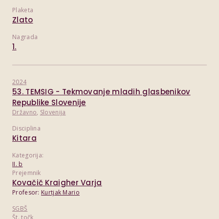
Plaketa
Zlato
Nagrada
1.
2024
53. TEMSIG - Tekmovanje mladih glasbenikov
Republike Slovenije
Državno
,
Slovenija
Disciplina
Kitara
Kategorija:
II. b
Prejemnik
Kovačič Kraigher Varja
Profesor:
Kurtjak Mario
SGBŠ
Št. točk