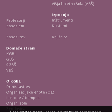
Višja baletna šola (VBŠ)
Izposoja
Inštrumenti
Profesorji
Kostumi
Zaposleni
Knjižnica
Zaposlitev
Domače strani
KGBL
GBŠ
SGBŠ
VBŠ
O KGBL
Predstavitev
Organizacijske enote (OE)
Lokacije / Kampus
Organi šole
Zgodovina