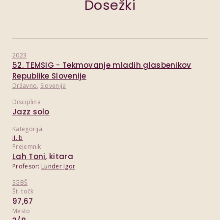
Dosežki
2023
52. TEMSIG - Tekmovanje mladih glasbenikov
Republike Slovenije
Državno
,
Slovenija
Disciplina
Jazz solo
Kategorija:
II. b
Prejemnik
Lah Toni
, kitara
Profesor:
Lunder Igor
SGBŠ
Št. točk
97,67
Mesto