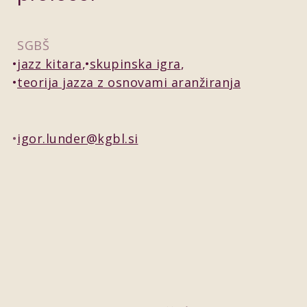
SGBŠ
jazz kitara
skupinska igra
teorija jazza z osnovami aranžiranja
igor.lunder@kgbl.si