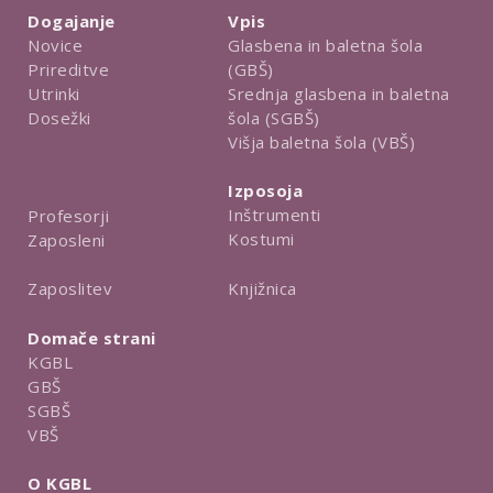
Dogajanje
Vpis
Novice
Glasbena in baletna šola
Prireditve
(GBŠ)
Utrinki
Srednja glasbena in baletna
Dosežki
šola (SGBŠ)
Višja baletna šola (VBŠ)
Izposoja
Inštrumenti
Profesorji
Kostumi
Zaposleni
Knjižnica
Zaposlitev
Domače strani
KGBL
GBŠ
SGBŠ
VBŠ
O KGBL