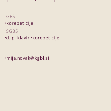
GBŠ
korepeticije
SGBŠ
d. p. klavir
korepeticije
mija.novak@kgbl.si