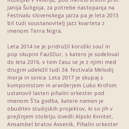
Janija Šuligoja, za potrebe nastopanja na
Festivalu slovenskega jazza pa je leta 2013
bil tudi soustanovitelj jazz kvarteta z
imenom Terra Nigra.
Leta 2014 se je pridružil koroški soul in
pop skupini FaušDur, s katero je sodeloval
do leta 2016, v tem času se je z njimi med
drugim udeležil tudi 34. festivala Melodij
morja in sonca. Leta 2017 je skupaj s
komponistom in aranžerjem Luko Krofom
ustanovil lasten pihalni orkester pod
imenom Š’ta godba, katere namen je
obuditev studijskih projektov, ki so jih v
prejšnjem stoletju izvedli Alpski Kvintet,
Ansambel bratov Avsenik, Pihalni orkester