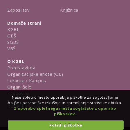
Knjižnica
Zaposlitev
Domače strani
KGBL
GBŠ
SGBŠ
VBŠ
O KGBL
Predstavitev
Organizacijske enote (OE)
Lokacije / Kampus
Organi šole
Zgodovina
Naše spletno mesto uporablja piškotke za zagotavljanje
boljše uporabniške izkušnje in spremljanje statistike obiska.
Dokumenti in obrazci
Z uporabo spletnega mesta soglašate z uporabo
piškotkov.
Potrdi piškotke