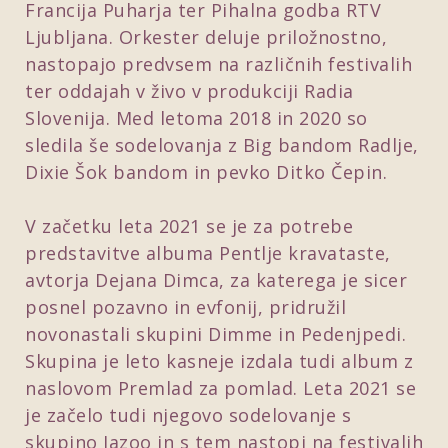
Francija Puharja ter Pihalna godba RTV
Ljubljana. Orkester deluje priložnostno,
nastopajo predvsem na različnih festivalih
ter oddajah v živo v produkciji Radia
Slovenija. Med letoma 2018 in 2020 so
sledila še sodelovanja z Big bandom Radlje,
Dixie Šok bandom in pevko Ditko Čepin.
V začetku leta 2021 se je za potrebe
predstavitve albuma Pentlje kravataste,
avtorja Dejana Dimca, za katerega je sicer
posnel pozavno in evfonij, pridružil
novonastali skupini Dimme in Pedenjpedi.
Skupina je leto kasneje izdala tudi album z
naslovom Premlad za pomlad. Leta 2021 se
je začelo tudi njegovo sodelovanje s
skupino Jazoo in s tem nastopi na festivalih