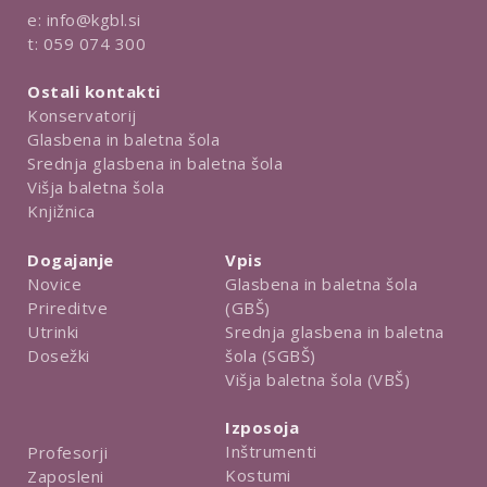
e:
info@kgbl.si
t:
059 074 300
Ostali kontakti
Konservatorij
Glasbena in baletna šola
Srednja glasbena in baletna šola
Višja baletna šola
Knjižnica
Dogajanje
Vpis
Novice
Glasbena in baletna šola
Prireditve
(GBŠ)
Utrinki
Srednja glasbena in baletna
Dosežki
šola (SGBŠ)
Višja baletna šola (VBŠ)
Izposoja
Inštrumenti
Profesorji
Kostumi
Zaposleni