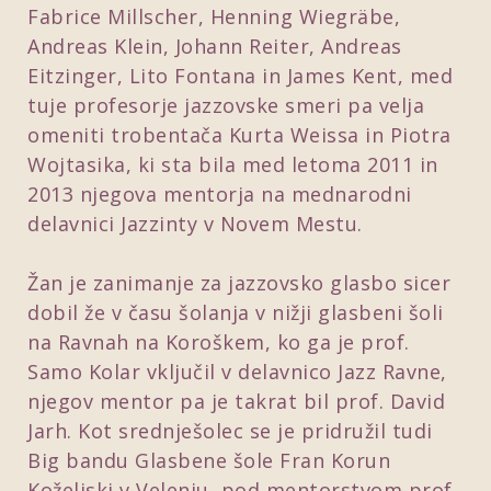
Fabrice Millscher, Henning Wiegräbe,
Andreas Klein, Johann Reiter, Andreas
Eitzinger, Lito Fontana in James Kent, med
tuje profesorje jazzovske smeri pa velja
omeniti trobentača Kurta Weissa in Piotra
Wojtasika, ki sta bila med letoma 2011 in
2013 njegova mentorja na mednarodni
delavnici Jazzinty v Novem Mestu.
Žan je zanimanje za jazzovsko glasbo sicer
dobil že v času šolanja v nižji glasbeni šoli
na Ravnah na Koroškem, ko ga je prof.
Samo Kolar vključil v delavnico Jazz Ravne,
njegov mentor pa je takrat bil prof. David
Jarh. Kot srednješolec se je pridružil tudi
Big bandu Glasbene šole Fran Korun
Koželjski v Velenju, pod mentorstvom prof.