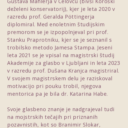
Gustava Mahlerja v Celovcu (bivši Koroški
deželeni konservatorij), kjer je leta 2020 v
razredu prof. Geralda Pöttingerja
diplomiral. Med enoletnim študijskim
premorom se je izpopolnjeval pri prof.
Stanku Praprotniku, kjer se je seznanil s
trobilsko metodo Jamesa Stampa. Jeseni
leta 2021 se je vpisal na magistrski študij
Akademije za glasbo v Ljubljani in leta 2023
v razredu prof. Dušana Kranjca magistriral.
V svojem magistrskem delu je raziskoval
motivacijo pri pouku trobil, njegova
mentorica pa je bila dr. Katarina Habe.
Svoje glasbeno znanje je nadgrajeval tudi
na mojstrskih tečajih pri priznanih
pozavnistih, kot so Branimir Slokar,