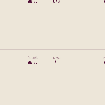
96,67
5/6
Št. točk
Mesto
P
95,67
1/1