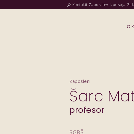
Kontakti
Zaposlitev
Izposoja
Zak
O 
Zaposleni
Šarc Mat
profesor
SGBŠ