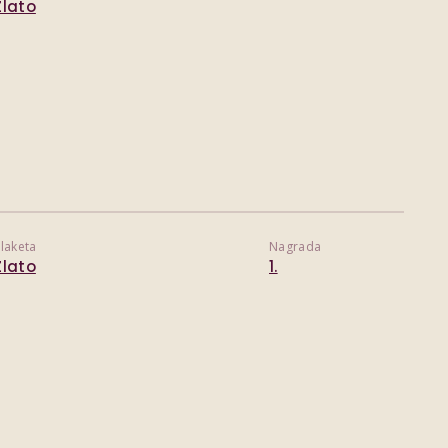
Zlato
laketa
Nagrada
Zlato
1.