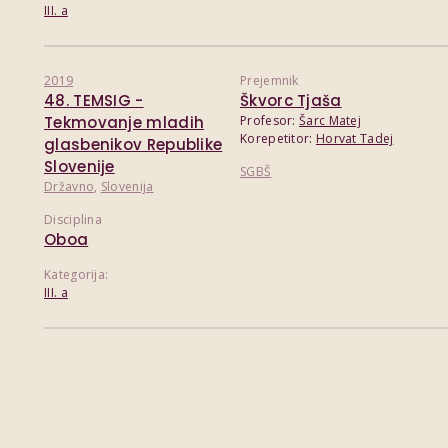
III. a
2019
Prejemnik
48. TEMSIG -
Škvorc Tjaša
Tekmovanje mladih
Profesor:
Šarc Matej
Korepetitor:
Horvat Tadej
glasbenikov Republike
Slovenije
SGBŠ
Državno
,
Slovenija
Disciplina
Oboa
Kategorija:
III. a