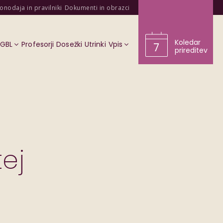
onodaja in pravilniki
Dokumenti in obrazci
Koledar
KGBL
Profesorji
Dosežki
Utrinki
Vpis
7
prireditev
ej