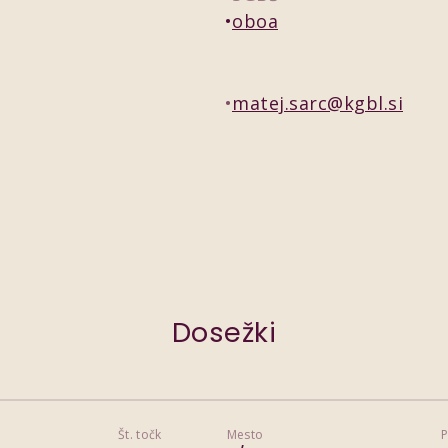
oboa
matej.sarc@kgbl.si
Dosežki
Št. točk
Mesto
P