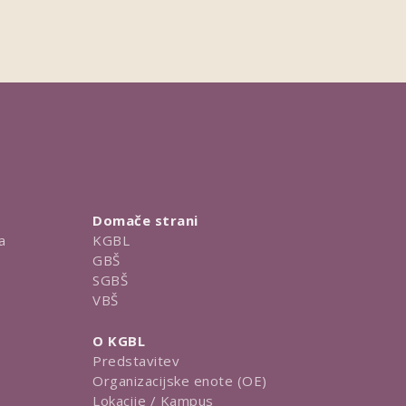
Domače strani
a
KGBL
GBŠ
SGBŠ
VBŠ
O KGBL
Predstavitev
Organizacijske enote (OE)
Lokacije / Kampus