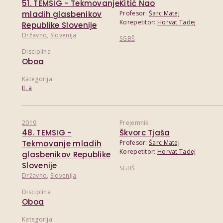
51. TEMSIG - Tekmovanje
Kitič Nao
mladih glasbenikov
Profesor:
Šarc Matej
Korepetitor:
Horvat Tadej
Republike Slovenije
Državno
,
Slovenija
SGBŠ
Disciplina
Oboa
Kategorija:
II. a
2019
Prejemnik
48. TEMSIG -
Škvorc Tjaša
Tekmovanje mladih
Profesor:
Šarc Matej
Korepetitor:
Horvat Tadej
glasbenikov Republike
Slovenije
SGBŠ
Državno
,
Slovenija
Disciplina
Oboa
Kategorija: