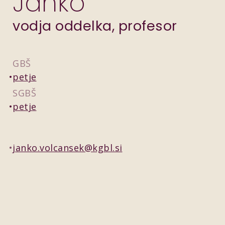
Janko
vodja oddelka, profesor
GBŠ
petje
SGBŠ
petje
janko.volcansek@kgbl.si