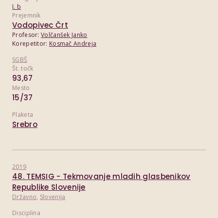
I. b
Prejemnik
Vodopivec Črt
Profesor:
Volčanšek Janko
Korepetitor:
Kosmač Andreja
SGBŠ
Št. točk
93,67
Mesto
15/37
Plaketa
Srebro
2019
48. TEMSIG - Tekmovanje mladih glasbenikov
Republike Slovenije
Državno
,
Slovenija
Disciplina