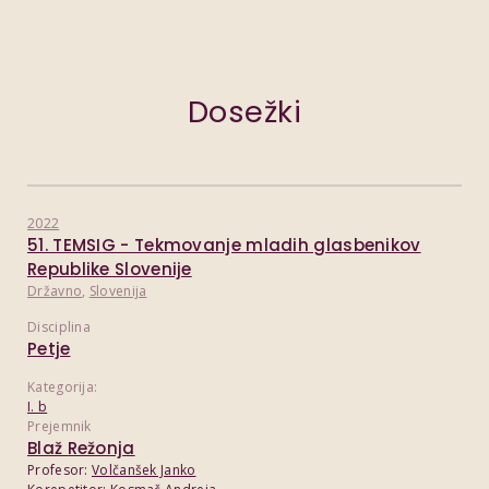
Dosežki
2022
51. TEMSIG - Tekmovanje mladih glasbenikov
Republike Slovenije
Državno
,
Slovenija
Disciplina
Petje
Kategorija:
I. b
Prejemnik
Blaž Režonja
Profesor:
Volčanšek Janko