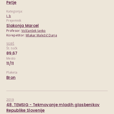
Petje
Kategorija:
I. b
Prejemnik
Slakonja Marcel
Profesor:
Volčanšek Janko
Korepetitor:
Mlakar Maležič Darja
SGBŠ
Št. točk
89,67
Mesto
11/11
Plaketa
Bron
2019
48. TEMSIG - Tekmovanje mladih glasbenikov
Republike Slovenije