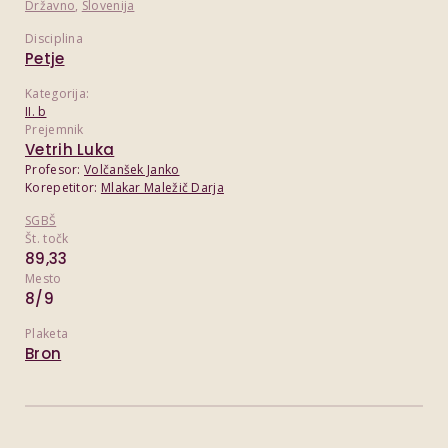
Državno
,
Slovenija
Disciplina
Petje
Kategorija:
II. b
Prejemnik
Vetrih Luka
Profesor:
Volčanšek Janko
Korepetitor:
Mlakar Maležič Darja
SGBŠ
Št. točk
89,33
Mesto
8/9
Plaketa
Bron