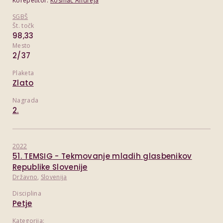
Korepetitor:
Kosmač Andreja
SGBŠ
Št. točk
98,33
Mesto
2/37
Plaketa
Zlato
Nagrada
2.
2022
51. TEMSIG - Tekmovanje mladih glasbenikov
Republike Slovenije
Državno
,
Slovenija
Disciplina
Petje
Kategorija: