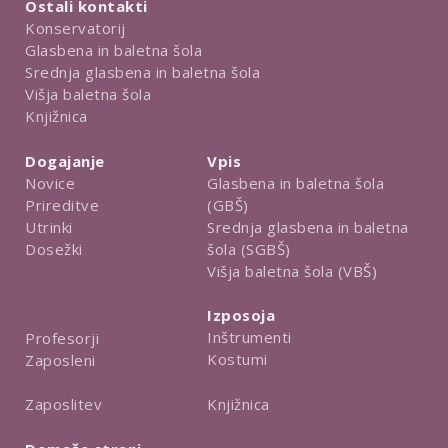
Ostali kontakti
Konservatorij
Glasbena in baletna šola
Srednja glasbena in baletna šola
Višja baletna šola
Knjižnica
Dogajanje
Vpis
Novice
Glasbena in baletna šola
Prireditve
(GBŠ)
Utrinki
Srednja glasbena in baletna
Dosežki
šola (SGBŠ)
Višja baletna šola (VBŠ)
Izposoja
Inštrumenti
Profesorji
Kostumi
Zaposleni
Knjižnica
Zaposlitev