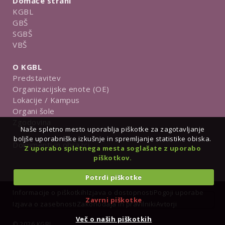
Domače strani
KGBL
GBŠ
SGBŠ
VBŠ
O KGBL
Predstavitev
Organizacijske enote (OE)
Lokacije / Kampus
Organi šole
Zgodovina
Naše spletno mesto uporablja piškotke za zagotavljanje
boljše uporabniške izkušnje in spremljanje statistike obiska.
Dokumenti in obrazci
Z uporabo spletnega mesta soglašate z uporabo
piškotkov.
Potrdi piškotke
Informacije o piškotkih
Izjava o dostopnosti
Pogoji uporabe
Zavrni piškotke
Izjava o zasebnosti
Zakonodaja in pravilniki
Avtorji
Več o naših piškotkih
© 2026 KGBL