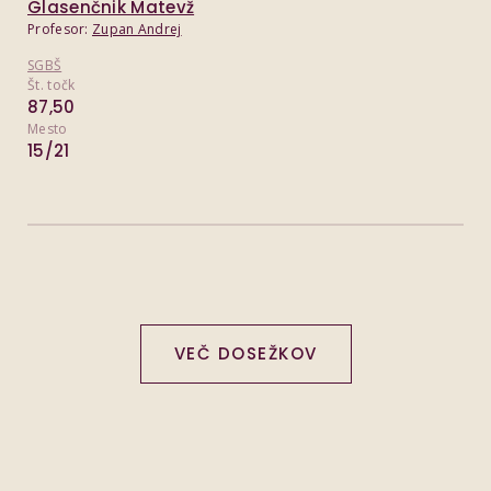
Glasenčnik Matevž
Profesor:
Zupan Andrej
SGBŠ
Št. točk
87,50
Mesto
15/21
VEČ DOSEŽKOV