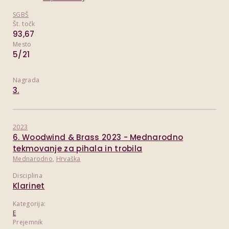
SGBŠ
Št. točk
93,67
Mesto
5/21
Nagrada
3.
2023
6. Woodwind & Brass 2023 - Mednarodno
tekmovanje za pihala in trobila
Mednarodno
,
Hrvaška
Disciplina
Klarinet
Kategorija:
E
Prejemnik