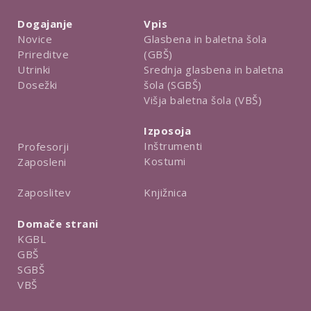
Dogajanje
Vpis
Novice
Glasbena in baletna šola
Prireditve
(GBŠ)
Utrinki
Srednja glasbena in baletna
Dosežki
šola (SGBŠ)
Višja baletna šola (VBŠ)
Izposoja
Inštrumenti
Profesorji
Kostumi
Zaposleni
Knjižnica
Zaposlitev
Domače strani
KGBL
GBŠ
SGBŠ
VBŠ