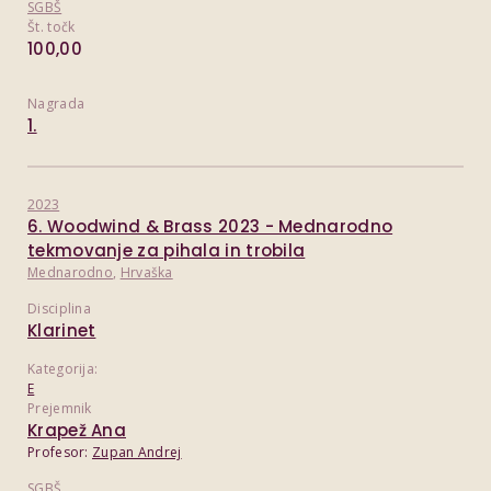
SGBŠ
Št. točk
100,00
Nagrada
1.
2023
6. Woodwind & Brass 2023 - Mednarodno
tekmovanje za pihala in trobila
Mednarodno
,
Hrvaška
Disciplina
Klarinet
Kategorija:
E
Prejemnik
Krapež Ana
Profesor:
Zupan Andrej
SGBŠ