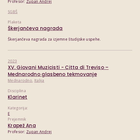
Profesor:
Zupan Andrej
SGBŠ
Plaketa
Škerjančeva nagrada
Škerjančeva nagrada za izjemne študijske uspehe.
2023
XV. Giovani Muzicisti - Citta di Treviso –
Mednarodno glasbeno tekmovanje
Mednarodno
,
Italija
Disciplina
Klarinet
Kategorija:
E
Prejemnik
Krapež Ana
Profesor:
Zupan Andrej