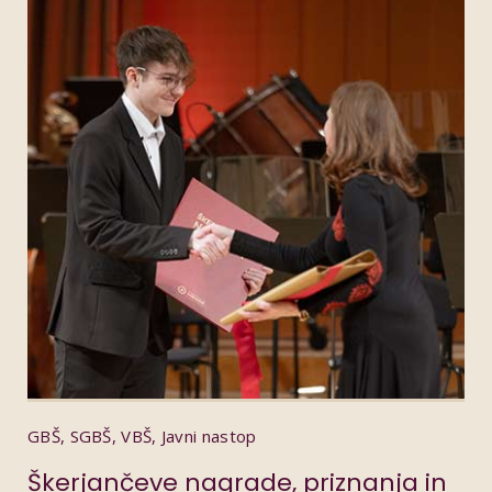
GBŠ, SGBŠ, VBŠ, Javni nastop
Škerjančeve nagrade, priznanja in