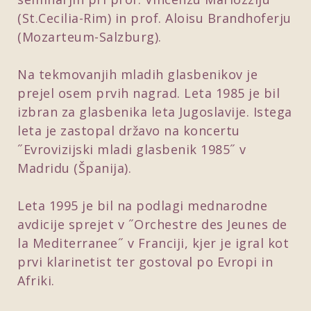
(St.Cecilia-Rim) in prof. Aloisu Brandhoferju
(Mozarteum-Salzburg).
Na tekmovanjih mladih glasbenikov je
prejel osem prvih nagrad. Leta 1985 je bil
izbran za glasbenika leta Jugoslavije. Istega
leta je zastopal državo na koncertu
˝Evrovizijski mladi glasbenik 1985˝ v
Madridu (Španija).
Leta 1995 je bil na podlagi mednarodne
avdicije sprejet v ˝Orchestre des Jeunes de
la Mediterranee˝ v Franciji, kjer je igral kot
prvi klarinetist ter gostoval po Evropi in
Afriki.