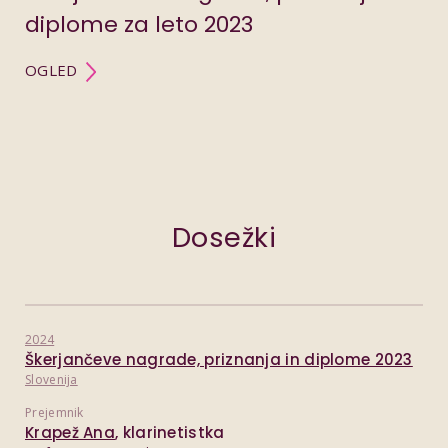
diplome za leto 2023
OGLED
Dosežki
2024
Škerjančeve nagrade, priznanja in diplome 2023
Slovenija
Prejemnik
Krapež Ana
, klarinetistka