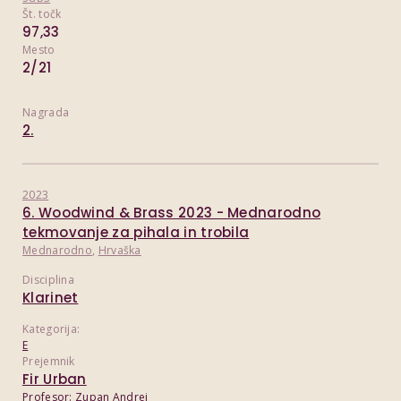
Št. točk
97,33
Mesto
2/21
Nagrada
2.
2023
6. Woodwind & Brass 2023 - Mednarodno
tekmovanje za pihala in trobila
Mednarodno
,
Hrvaška
Disciplina
Klarinet
Kategorija:
E
Prejemnik
Fir Urban
Profesor:
Zupan Andrej