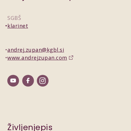
SGBŠ
klarinet
andrej.zupan@kgbl.si
www.andrejzupan.com
Življenjepis