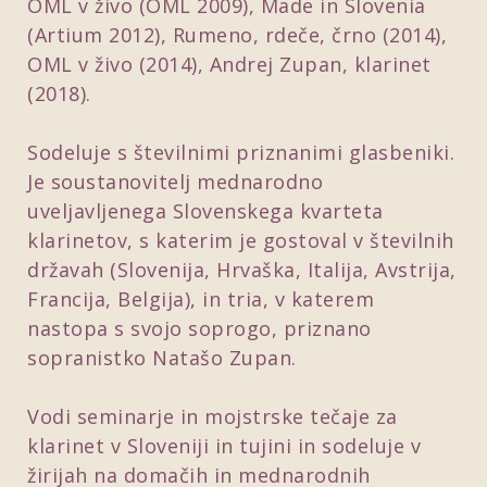
OML v živo (OML 2009), Made in Slovenia
(Artium 2012), Rumeno, rdeče, črno (2014),
OML v živo (2014), Andrej Zupan, klarinet
(2018).
Sodeluje s številnimi priznanimi glasbeniki.
Je soustanovitelj mednarodno
uveljavljenega Slovenskega kvarteta
klarinetov, s katerim je gostoval v številnih
državah (Slovenija, Hrvaška, Italija, Avstrija,
Francija, Belgija), in tria, v katerem
nastopa s svojo soprogo, priznano
sopranistko Natašo Zupan.
Vodi seminarje in mojstrske tečaje za
klarinet v Sloveniji in tujini in sodeluje v
žirijah na domačih in mednarodnih