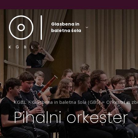
Glasbena in
baletna šola
KGBL
>
Glasbena in baletna šola (GBŠ)
>
Orkestri in zb
Pihalni orkester