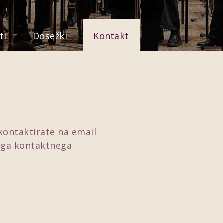
ti
Dosežki
Kontakt
 kontaktirate na email
ega kontaktnega