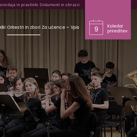
onodaja in pravilniki
Dokumenti in obrazci
Koledar
lki
Orkestri in zbori
Za učence
Vpis
9
prireditev