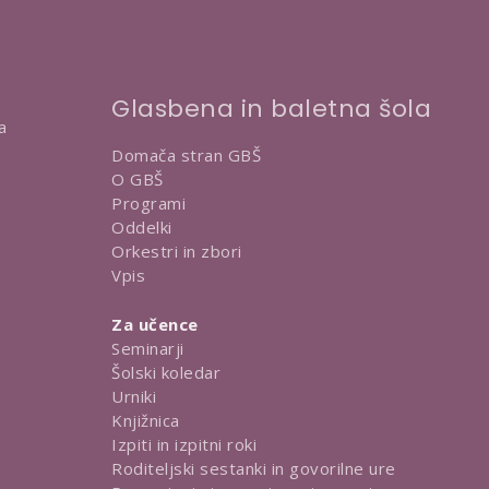
Glasbena in baletna šola
a
Domača stran GBŠ
O GBŠ
Programi
Oddelki
Orkestri in zbori
Vpis
Za učence
Seminarji
Šolski koledar
Urniki
Knjižnica
Izpiti in izpitni roki
Roditeljski sestanki in govorilne ure