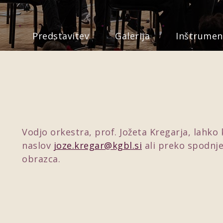
Predstavitev
Galerija
Inštrumen
Vodjo orkestra, prof. Jožeta Kregarja, lahko
naslov
joze.kregar@kgbl.si
ali preko spodnj
obrazca.