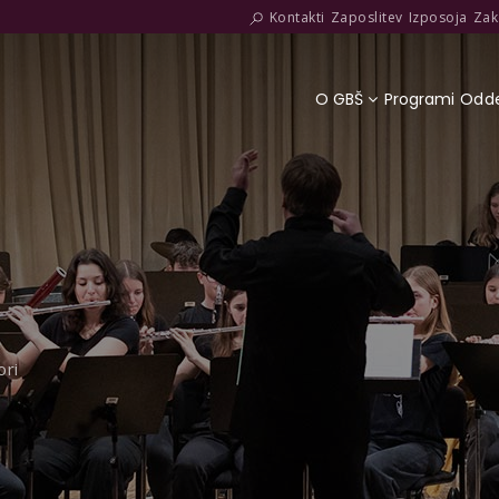
Kontakti
Zaposlitev
Izposoja
Zak
O GBŠ
Programi
Odde
ori