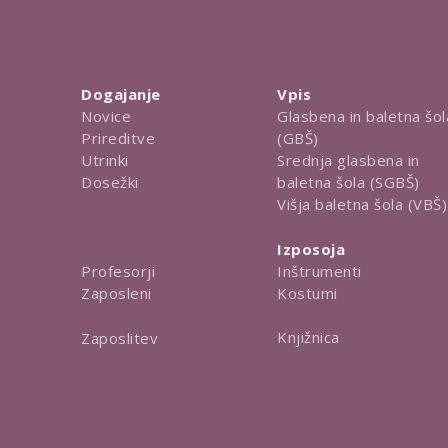
Dogajanje
Vpis
Novice
Glasbena in baletna šol
Prireditve
(GBŠ)
Utrinki
Srednja glasbena in
Dosežki
baletna šola (SGBŠ)
Višja baletna šola (VBŠ)
Izposoja
Inštrumenti
Profesorji
Kostumi
Zaposleni
Knjižnica
Zaposlitev