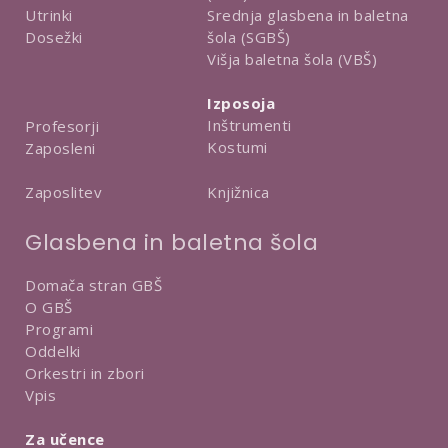
Utrinki
Srednja glasbena in baletna
Dosežki
šola (SGBŠ)
Višja baletna šola (VBŠ)
Izposoja
Inštrumenti
Profesorji
Kostumi
Zaposleni
Knjižnica
Zaposlitev
Glasbena in baletna šola
Domača stran GBŠ
O GBŠ
Programi
Oddelki
Orkestri in zbori
Vpis
Za učence