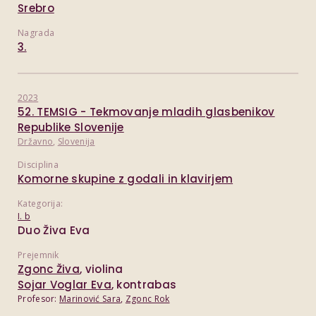
Srebro
Nagrada
3.
2023
52. TEMSIG - Tekmovanje mladih glasbenikov
Republike Slovenije
Državno
,
Slovenija
Disciplina
Komorne skupine z godali in klavirjem
Kategorija:
I. b
Duo Živa Eva
Prejemnik
Zgonc Živa
, violina
Sojar Voglar Eva
, kontrabas
Profesor:
Marinović Sara
,
Zgonc Rok