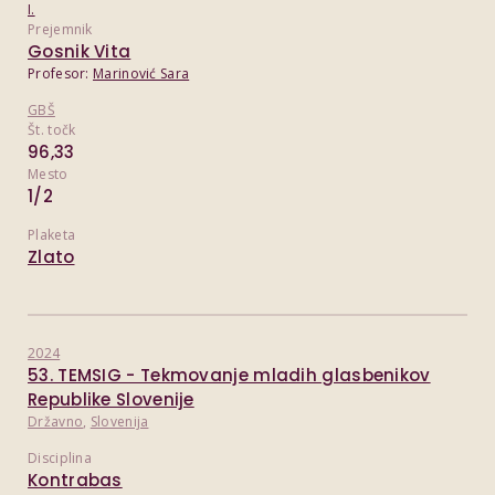
I.
Prejemnik
Gosnik Vita
Profesor:
Marinović Sara
GBŠ
Št. točk
96,33
Mesto
1/2
Plaketa
Zlato
2024
53. TEMSIG - Tekmovanje mladih glasbenikov
Republike Slovenije
Državno
,
Slovenija
Disciplina
Kontrabas