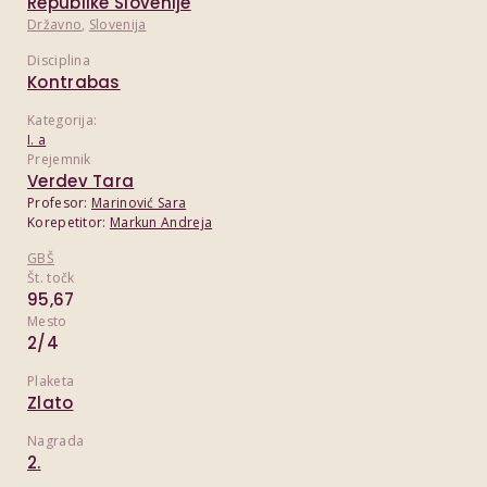
Republike Slovenije
Državno
,
Slovenija
Disciplina
Kontrabas
Kategorija:
I. a
Prejemnik
Verdev Tara
Profesor:
Marinović Sara
Korepetitor:
Markun Andreja
GBŠ
Št. točk
95,67
Mesto
2/4
Plaketa
Zlato
Nagrada
2.