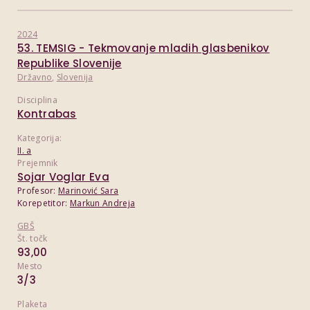
2024
53. TEMSIG - Tekmovanje mladih glasbenikov
Republike Slovenije
Državno
,
Slovenija
Disciplina
Kontrabas
Kategorija:
II. a
Prejemnik
Sojar Voglar Eva
Profesor:
Marinović Sara
Korepetitor:
Markun Andreja
GBŠ
Št. točk
93,00
Mesto
3/3
Plaketa