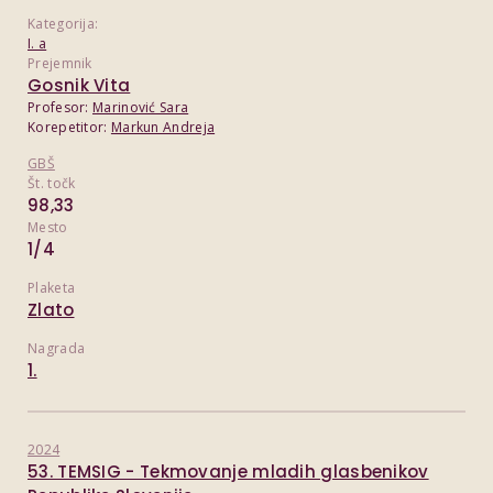
Kategorija:
I. a
Prejemnik
Gosnik Vita
Profesor:
Marinović Sara
Korepetitor:
Markun Andreja
GBŠ
Št. točk
98,33
Mesto
1/4
Plaketa
Zlato
Nagrada
1.
2024
53. TEMSIG - Tekmovanje mladih glasbenikov