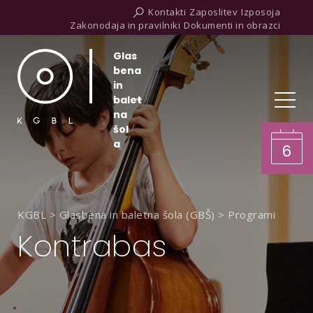
Kontakti
Zaposlitev
Izposoja
Zakonodaja in pravilniki
Dokumenti in obrazci
Glas
bena
in
balet
na
šol
a
6
KGBL
>
Glasbena in baletna šola (GBŠ)
>
Programi
Kontrabas