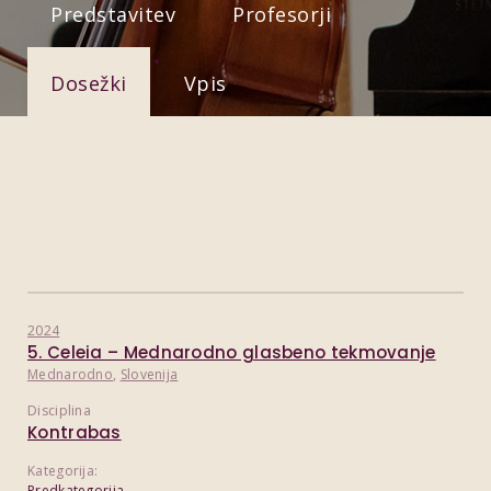
Predstavitev
Profesorji
Dosežki
Vpis
2024
5. Celeia – Mednarodno glasbeno tekmovanje
Mednarodno
,
Slovenija
Disciplina
Kontrabas
Kategorija:
Predkategorija