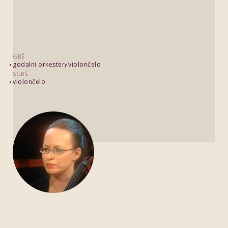
GBŠ
godalni orkester
violončelo
SGBŠ
violončelo