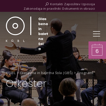
Kontakti
Zaposlitev
Izposoja
Zakonodaja in pravilniki
Dokumenti in obrazci
Glas
bena
in
balet
na
šol
a
6
KGBL
>
Glasbena in baletna šola (GBŠ)
>
Programi
Orkester