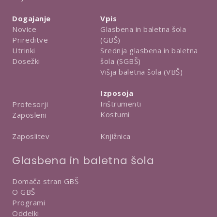
Dogajanje
Vpis
Novice
Glasbena in baletna šola
Prireditve
(GBŠ)
Utrinki
Srednja glasbena in baletna
Dosežki
šola (SGBŠ)
Višja baletna šola (VBŠ)
Izposoja
Inštrumenti
Profesorji
Kostumi
Zaposleni
Knjižnica
Zaposlitev
Glasbena in baletna šola
Domača stran GBŠ
O GBŠ
Programi
Oddelki