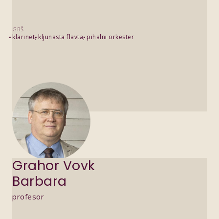
GBŠ
klarinet
kljunasta flavta
pihalni orkester
Grahor Vovk
Barbara
profesor