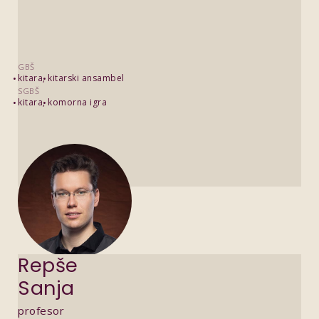
GBŠ
kitara
kitarski ansambel
SGBŠ
kitara
komorna igra
Repše
Sanja
profesor