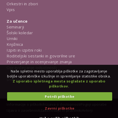
Orkestri in zbori
Vpis
Za učence
Seminarji
Šolski koledar
Urniki
Knjižnica
Izpiti in izpitni roki
Roditeljski sestanki in govorilne ure
Preverjanje in ocenjevanje znanja
Opravičevanje odsotnosti
Naše spletno mesto uporablja piškotke za zagotavljanje
boljše uporabniške izkušnje in spremljanje statistike obiska.
Dokumenti in obrazci
Z uporabo spletnega mesta soglašate z uporabo
piškotkov.
Potrdi piškotke
Informacije o piškotkih
Izjava o dostopnosti
Pogoji uporabe
Zavrni piškotke
Izjava o zasebnosti
Zakonodaja in pravilniki
Avtorji