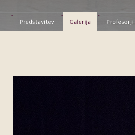
Predstavitev
Galerija
Profesorji