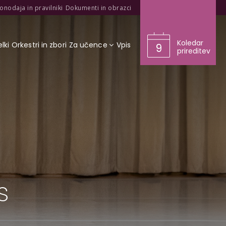
onodaja in pravilniki
Dokumenti in obrazci
Koledar
lki
Orkestri in zbori
Za učence
Vpis
9
prireditev
s