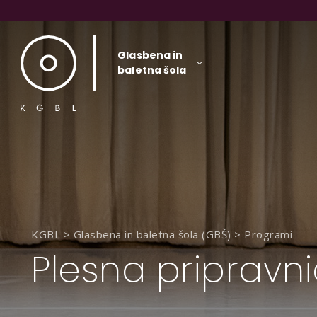
Glasbena in
baletna šola
KGBL
>
Glasbena in baletna šola (GBŠ)
>
Programi
Plesna pripravn