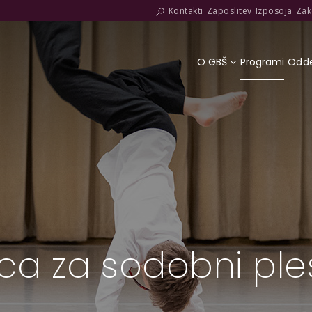
Kontakti
Zaposlitev
Izposoja
Zak
O GBŠ
Programi
Odde
ica za sodobni ple