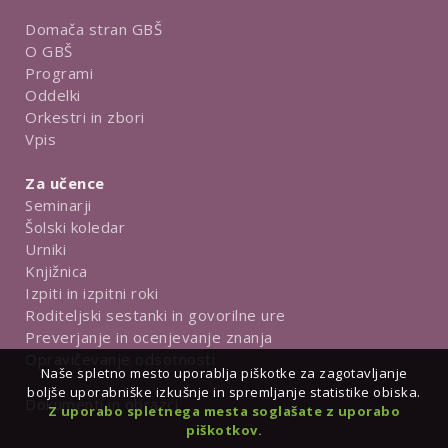
Domača stran GBŠ
O GBŠ
Programi
Oddelki
Orkestri in zbori
Vpis
Za učence
Seminarji
Šolski koledar
Urniki
Knjižnica
Izpiti in izpitni roki
Roditeljski sestanki in govorilne ure
Preverjanje in ocenjevanje znanja
Opravičevanje odsotnosti
Naše spletno mesto uporablja piškotke za zagotavljanje
boljše uporabniške izkušnje in spremljanje statistike obiska.
Dokumenti in obrazci
Z uporabo spletnega mesta soglašate z uporabo
piškotkov.