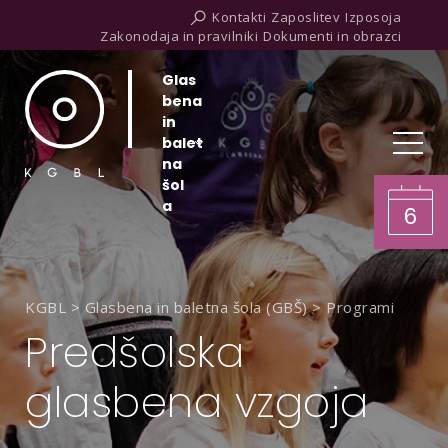
Kontakti
Zaposlitev
Izposoja
Zakonodaja in pravilniki
Dokumenti in obrazci
Glas
bena
in
balet
na
šol
a
6
KGBL
>
Glasbena in baletna šola (GBŠ)
>
Programi
Predšolska
glasbena vzgoja