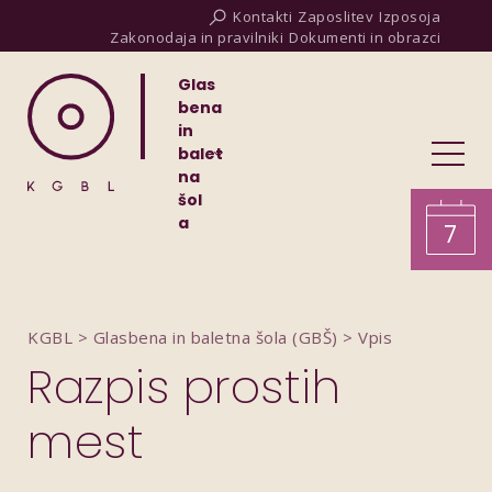
Kontakti
Zaposlitev
Izposoja
Zakonodaja in pravilniki
Dokumenti in obrazci
Glas
bena
in
balet
na
šol
a
7
KGBL
>
Glasbena in baletna šola (GBŠ)
>
Vpis
Razpis prostih
mest