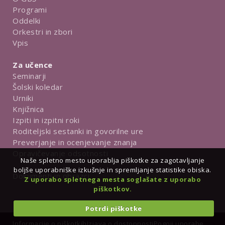
Programi
Oddelki
Orkestri in zbori
Vpis
Za učence
Seminarji
Šolski koledar
Urniki
Knjižnica
Izpiti in izpitni roki
Roditeljski sestanki in govorilne ure
Preverjanje in ocenjevanje znanja
Opravičevanje odsotnosti
Naše spletno mesto uporablja piškotke za zagotavljanje
boljše uporabniške izkušnje in spremljanje statistike obiska.
Dokumenti in obrazci
Z uporabo spletnega mesta soglašate z uporabo
piškotkov.
Potrdi piškotke
Informacije o piškotkih
Izjava o dostopnosti
Pogoji uporabe