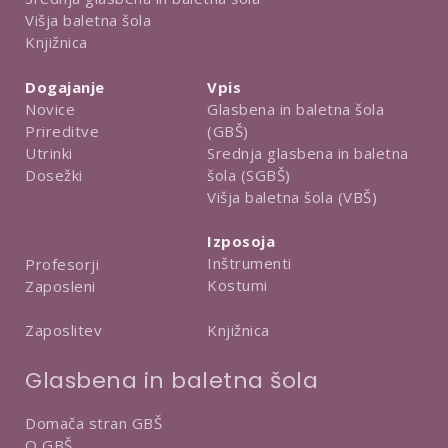
Višja baletna šola
Knjižnica
Dogajanje
Vpis
Novice
Glasbena in baletna šola
Prireditve
(GBŠ)
Utrinki
Srednja glasbena in baletna
Dosežki
šola (SGBŠ)
Višja baletna šola (VBŠ)
Izposoja
Inštrumenti
Profesorji
Kostumi
Zaposleni
Knjižnica
Zaposlitev
Glasbena in baletna šola
Domača stran GBŠ
O GBŠ