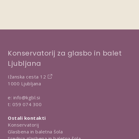
Konservatorij za glasbo in balet
Ljubljana
Ižanska cesta 12
1000 Ljubljana
e:
info@kgbl.si
t:
059 074 300
Ostali kontakti
Konservatorij
Glasbena in baletna šola
Srednja glasbena in baletna šola