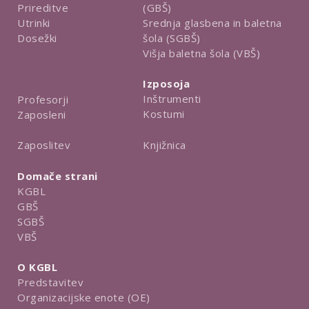
Prireditve
(GBŠ)
Utrinki
Srednja glasbena in baletna
Dosežki
šola (SGBŠ)
Višja baletna šola (VBŠ)
Izposoja
Inštrumenti
Profesorji
Kostumi
Zaposleni
Knjižnica
Zaposlitev
Domače strani
KGBL
GBŠ
SGBŠ
VBŠ
O KGBL
Predstavitev
Organizacijske enote (OE)