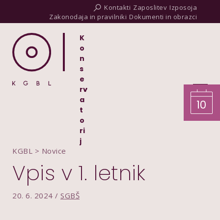
Kontakti
Zaposlitev
Izposoja
Zakonodaja in pravilniki
Dokumenti in obrazci
K
o
n
s
e
rv
a
10
t
o
ri
j
KGBL
>
Novice
Vpis v 1. letnik
20. 6. 2024 /
SGBŠ