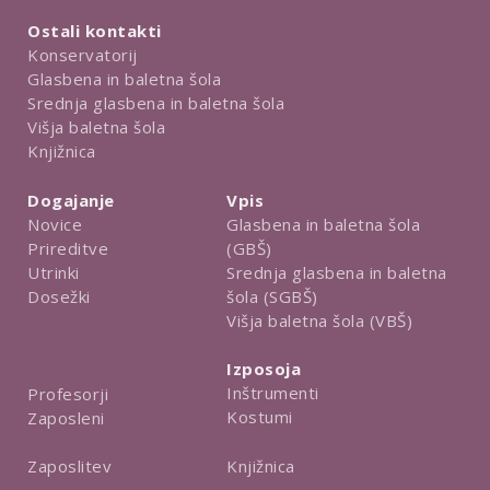
Ostali kontakti
Konservatorij
Glasbena in baletna šola
Srednja glasbena in baletna šola
Višja baletna šola
Knjižnica
Dogajanje
Vpis
Novice
Glasbena in baletna šola
Prireditve
(GBŠ)
Utrinki
Srednja glasbena in baletna
Dosežki
šola (SGBŠ)
Višja baletna šola (VBŠ)
Izposoja
Inštrumenti
Profesorji
Kostumi
Zaposleni
Knjižnica
Zaposlitev