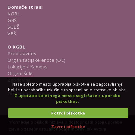
Domače strani
KGBL
GBŠ
SGBŠ
VBŠ
O KGBL
Predstavitev
Organizacijske enote (OE)
Lokacije / Kampus
Organi šole
Zgodovina
Naše spletno mesto uporablja piškotke za zagotavljanje
boljše uporabniške izkušnje in spremljanje statistike obiska.
Dokumenti in obrazci
Z uporabo spletnega mesta soglašate z uporabo
piškotkov.
Potrdi piškotke
Informacije o piškotkih
Izjava o dostopnosti
Pogoji uporabe
Zavrni piškotke
Izjava o zasebnosti
Zakonodaja in pravilniki
Avtorji