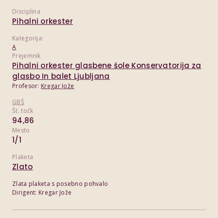
Disciplina
Pihalni orkester
Kategorija:
A
Prejemnik
Pihalni orkester glasbene šole Konservatorija za
glasbo In balet Ljubljana
Profesor:
Kregar Jože
GBŠ
Št. točk
94,86
Mesto
1/1
Plaketa
Zlato
Zlata plaketa s posebno pohvalo
Dirigent: Kregar Jože