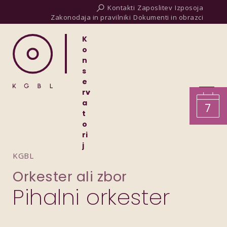
Kontakti
Zaposlitev
Izposoja
Zakonodaja in pravilniki
Dokumenti in obrazci
K
o
n
s
e
rv
a
7
t
o
ri
j
KGBL
Orkester ali zbor
Pihalni orkester