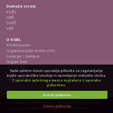
Domače strani
KGBL
GBŠ
SGBŠ
VBŠ
O KGBL
Predstavitev
Organizacijske enote (OE)
Lokacije / Kampus
Organi šole
Zgodovina
Naše spletno mesto uporablja piškotke za zagotavljanje
boljše uporabniške izkušnje in spremljanje statistike obiska.
Dokumenti in obrazci
Z uporabo spletnega mesta soglašate z uporabo
piškotkov.
Potrdi piškotke
Informacije o piškotkih
Izjava o dostopnosti
Pogoji uporabe
Zavrni piškotke
Izjava o zasebnosti
Zakonodaja in pravilniki
Avtorji