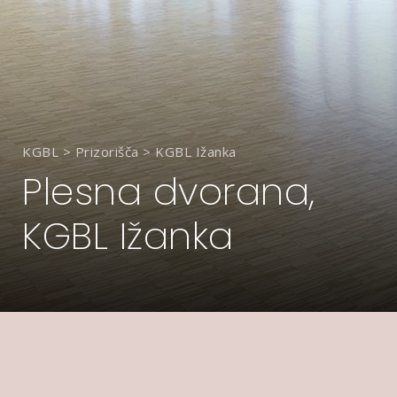
KGBL
>
Prizorišča
>
KGBL Ižanka
Plesna dvorana,
KGBL Ižanka