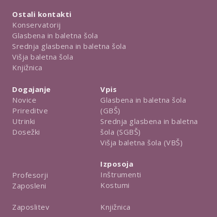
Ostali kontakti
Konservatorij
Glasbena in baletna šola
Srednja glasbena in baletna šola
Višja baletna šola
Knjižnica
Dogajanje
Vpis
Novice
Glasbena in baletna šola
Prireditve
(GBŠ)
Utrinki
Srednja glasbena in baletna
Dosežki
šola (SGBŠ)
Višja baletna šola (VBŠ)
Izposoja
Inštrumenti
Profesorji
Kostumi
Zaposleni
Knjižnica
Zaposlitev