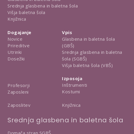
Srednja glasbena in baletna šola
Višja baletna šola
Knjižnica
Dogajanje
Vpis
Novice
Glasbena in baletna šola
Prireditve
(GBŠ)
Utrinki
Srednja glasbena in baletna
Dosežki
šola (SGBŠ)
Višja baletna šola (VBŠ)
Izposoja
Inštrumenti
Profesorji
Kostumi
Zaposleni
Knjižnica
Zaposlitev
Srednja glasbena in baletna šola
Domača stran SGBŠ