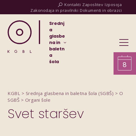
Kontakti
Zaposlitev
Izposoja
Zakonodaja in pravilniki
Dokumenti in obrazci
Srednj
a
glasbe
na in
baletn
a
šola
8
KGBL
>
Srednja glasbena in baletna šola (SGBŠ)
>
O
SGBŠ
>
Organi šole
Svet staršev