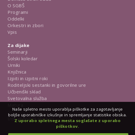
O SGBŠ
Programi
Oddelki
Orkestri in zbori
Vpis
Za dijake
Seminarji
Šolski koledar
Urniki
Knjižnica
Izpiti in izpitni roki
Roditeljski sestanki in govorilne ure
Učbeniški sklad
Svetovalna služba
Matura
Naše spletno mesto uporablja piškotke za zagotavljanje
boljše uporabniške izkušnje in spremljanje statistike obiska.
Dokumenti in obrazci
Z uporabo spletnega mesta soglašate z uporabo
piškotkov.