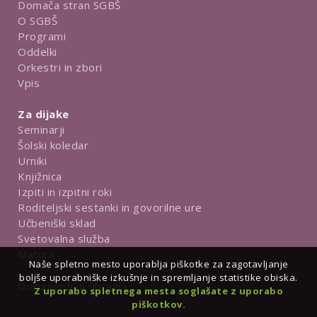
Domača stran SGBŠ
O SGBŠ
Programi
Oddelki
Orkestri in zbori
Vpis
Za dijake
Seminarji
Šolski koledar
Urniki
Knjižnica
Izpiti in izpitni roki
Roditeljski sestanki in govorilne ure
Učbeniški sklad
Svetovalna služba
Matura
Naše spletno mesto uporablja piškotke za zagotavljanje
boljše uporabniške izkušnje in spremljanje statistike obiska.
Dokumenti in obrazci
Z uporabo spletnega mesta soglašate z uporabo
piškotkov.