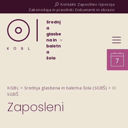
Kontakti
Zaposlitev
Izposoja
Zakonodaja in pravilniki
Dokumenti in obrazci
Srednj
a
glasbe
na in
baletn
a
šola
7
KGBL
>
Srednja glasbena in baletna šola (SGBŠ)
>
O
SGBŠ
Zaposleni