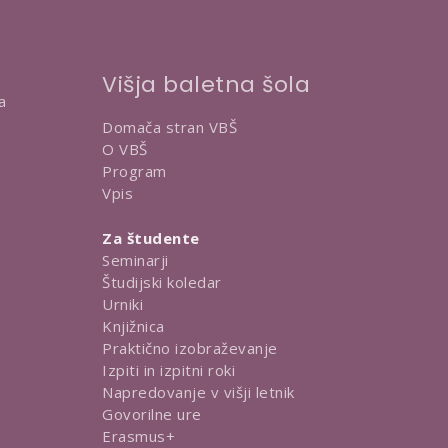
Višja baletna šola
a
Domača stran VBŠ
O VBŠ
Program
Vpis
Za študente
Seminarji
Študijski koledar
Urniki
Knjižnica
Praktično izobraževanje
Izpiti in izpitni roki
Napredovanje v višji letnik
Govorilne ure
Erasmus+