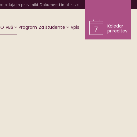
onodaja in pravilniki
Dokumenti in obrazci
Koledar
O VBŠ
Program
Za študente
Vpis
7
prireditev