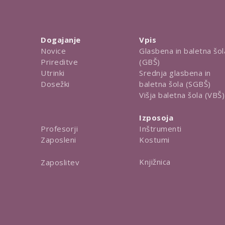
Dogajanje
Vpis
Novice
Glasbena in baletna šol
Prireditve
(GBŠ)
Utrinki
Srednja glasbena in
Dosežki
baletna šola (SGBŠ)
Višja baletna šola (VBŠ)
Izposoja
Inštrumenti
Profesorji
Kostumi
Zaposleni
Knjižnica
Zaposlitev