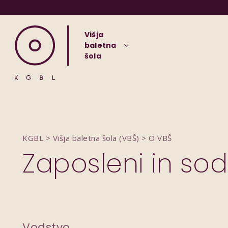
Višja
baletna
šola
KGBL
>
Višja baletna šola (VBŠ)
>
O VBŠ
Zaposleni in sod
Vodstvo