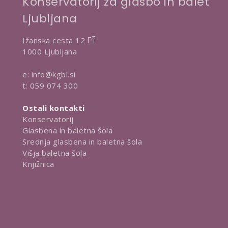
Konservatorij za glasbo in balet
Ljubljana
Ižanska cesta 12
1000 Ljubljana
e:
info@kgbl.si
t:
059 074 300
Ostali kontakti
Konservatorij
Glasbena in baletna šola
Srednja glasbena in baletna šola
Višja baletna šola
Knjižnica