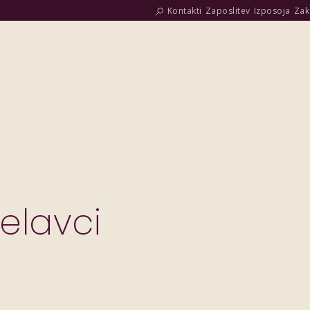
Kontakti
Zaposlitev
Izposoja
Zak
elavci