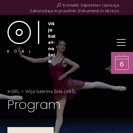
Kontakti
Zaposlitev
Izposoja
Zakonodaja in pravilniki
Dokumenti in obrazci
Viš
ja
bal
et
na
šol
a
6
KGBL
>
Višja baletna šola (VBŠ)
Program