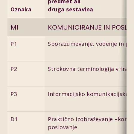
predmet ali
Oznaka
druga sestavina
M1
KOMUNICIRANJE IN POSLO
P1
Sporazumevanje, vodenje in po
P2
Strokovna terminologija v fran
P3
Informacijsko komunikacijska t
D1
Praktično izobraževanje –komun
poslovanje