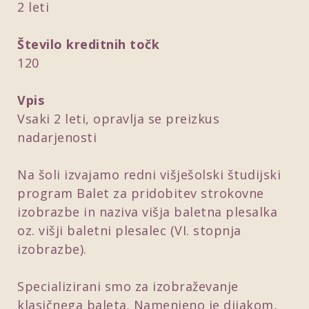
2 leti
Število kreditnih točk
120
Vpis
Vsaki 2 leti, opravlja se preizkus
nadarjenosti
Na šoli izvajamo redni višješolski študijski
program Balet za pridobitev strokovne
izobrazbe in naziva višja baletna plesalka
oz. višji baletni plesalec (VI. stopnja
izobrazbe).
Specializirani smo za izobraževanje
klasičnega baleta. Namenjeno je dijakom,