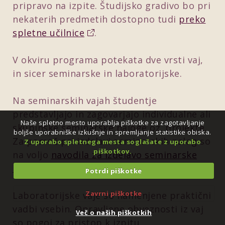
pripravo na izpite. Študijsko gradivo bo pri
nekaterih predmetih dostopno tudi
preko
spletne učilnice
.
V okviru programa potekata dve vrsti vaj,
in sicer seminarske in laboratorijske.
Na seminarskih vajah študentje
predstavljajo in zagovarjajo individualne ali
Naše spletno mesto uporablja piškotke za zagotavljanje
skupinske seminarske naloge oz. projekte.
boljše uporabniške izkušnje in spremljanje statistike obiska.
Za pomoč pri izdelavi seminarskih nalog so
Z uporabo spletnega mesta soglašate z uporabo
piškotkov.
na voljo
navodila za izdelavo seminarske
naloge
.
Potrdi piškotke
Zavrni piškotke
Laboratorijske vaje so namenjene praktični
vadbi vsebin. Opravljene obveznosti iz vaj
Več o naših piškotkih
so pogoj za pristop k izpitu.