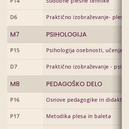
P14
Sodobne plesne tehnike
D6
Praktično izobraževanje- plesn
M7
PSIHOLOGIJA
P15
Psihologija osebnosti, učenja in
D7
Praktično izobraževanje - psiho
M8
PEDAGOŠKO DELO
P16
Osnove pedagogike in didaktik
P17
Metodika plesa in baleta