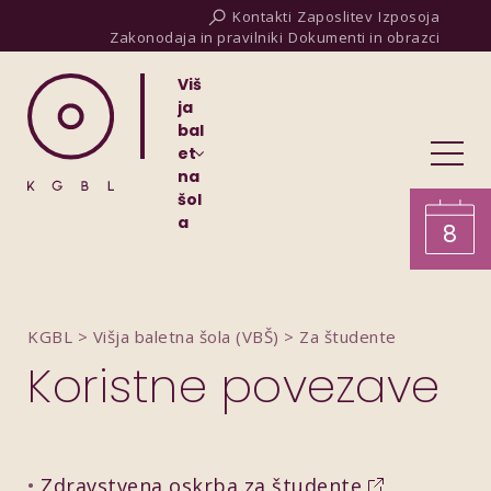
Kontakti
Zaposlitev
Izposoja
Zakonodaja in pravilniki
Dokumenti in obrazci
Viš
ja
bal
et
na
šol
a
8
KGBL
>
Višja baletna šola (VBŠ)
>
Za študente
Koristne povezave
Zdravstvena oskrba za študente