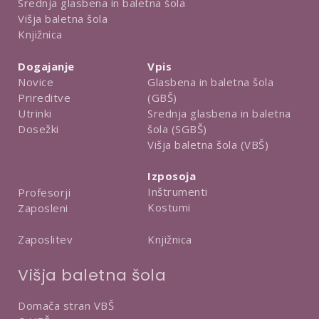
Srednja glasbena in baletna šola
Višja baletna šola
Knjižnica
Dogajanje
Vpis
Novice
Glasbena in baletna šola
Prireditve
(GBŠ)
Utrinki
Srednja glasbena in baletna
Dosežki
šola (SGBŠ)
Višja baletna šola (VBŠ)
Izposoja
Inštrumenti
Profesorji
Kostumi
Zaposleni
Knjižnica
Zaposlitev
Višja baletna šola
Domača stran VBŠ