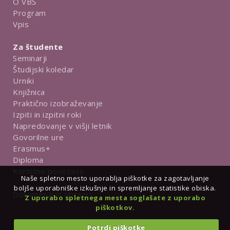
O VBŠ
Program
Vpis
Za študente
Seminarji
Študijski koledar
Urniki
Knjižnica
Praktično izobraževanje
Izpiti in izpitni roki
Napredovanje v višji letnik
Govorilne ure
Erasmus+
Diploma
Koristne povezave
Naše spletno mesto uporablja piškotke za zagotavljanje
boljše uporabniške izkušnje in spremljanje statistike obiska.
Dokumenti in obrazci
Z uporabo spletnega mesta soglašate z uporabo
piškotkov.
Potrdi piškotke